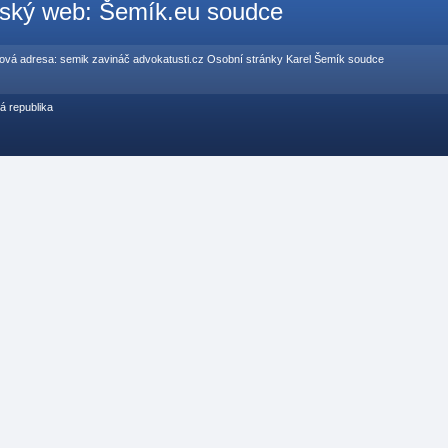
ský web: Šemík.eu soudce
ová adresa: semik zavináč advokatusti.cz Osobní stránky Karel Šemík soudce
á republika